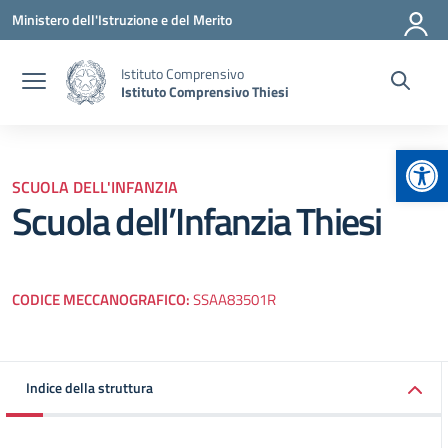
Vai ai contenuti
Vai al menu di navigazione
Vai al footer
Ministero dell'Istruzione e del Merito
Istituto Comprensivo
Istituto Comprensivo Thiesi
Apr
SCUOLA DELL'INFANZIA
Scuola dell’Infanzia Thiesi
CODICE MECCANOGRAFICO:
SSAA83501R
Indice della struttura