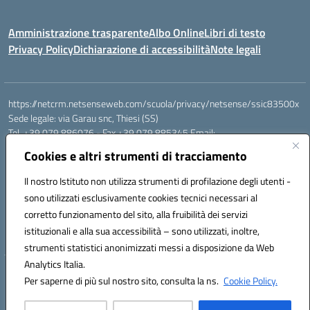
Amministrazione trasparente
Albo Online
Libri di testo
Privacy Policy
Dichiarazione di accessibilità
Note legali
https://netcrm.netsenseweb.com/scuola/privacy/netsense/ssic83500x
Sede legale: via Garau snc, Thiesi (SS)
Tel. +39 079 886076 - Fax +39 079 885345 Email:
SSIC83500X@istruzione.it PEC: ssic83500x@pec.istruzione.it
Cookies e altri strumenti di tracciamento
Cod.Mecc. SSIC83500X - Cod.Fisc. 92112710907
IBAN Banco di Sardegna: IT79 V010 1585 0900 0007 0215 378
Il nostro Istituto non utilizza strumenti di profilazione degli utenti -
Conto tesoreria:
sono utilizzati esclusivamente cookies tecnici necessari al
Codice IBAN IT17B0100004306TU0000032417 Numero conto
corretto funzionamento del sito, alla fruibilità dei servizi
TU0000032417
istituzionali e alla sua accessibilità – sono utilizzati, inoltre,
Codice univoco: UFEHBU
strumenti statistici anonimizzati messi a disposizione da Web
Analytics Italia.
Hosting & Powered by 3D Solution S.r.l.
Per saperne di più sul nostro sito, consulta la ns.
Cookie Policy.
Concept & Design by Designers Italia